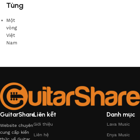
Tùng
Một
vòng
Việt
Nam
GuitarShare
Liên kết
Danh mục
Giới thiệu
Lava Music
Website chuyên
cung cấp kiến
Liên hệ
Enya Music
thức về Guitar.