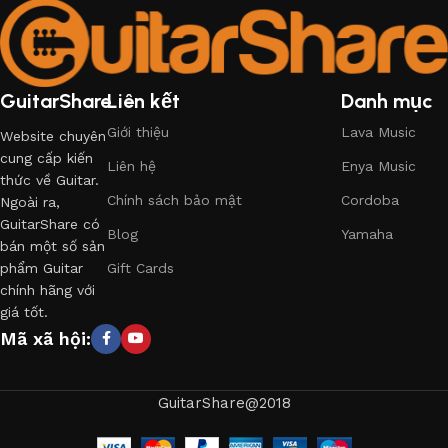
GuitarShare
Liên kết
Danh mục
Giới thiệu
Lava Music
Website chuyên
cung cấp kiến
Liên hệ
Enya Music
thức về Guitar.
Chính sách bảo mật
Cordoba
Ngoài ra,
GuitarShare có
Blog
Yamaha
bán một số sản
phẩm Guitar
Gift Cards
chính hãng với
giá tốt.
Mã xã hội:
GuitarShare@2018