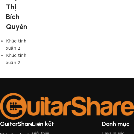
Thị
Bích
Quyên
Khúc tình
xuân 2
Khúc tình
xuân 2
GuitarShare
Liên kết
Danh mục
Giới thiệu
Lava Music