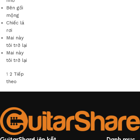
nhỏ
Bên gối
mộng
Chiếc lá
rơi
Mai này
tôi trở lại
Mai này
tôi trở lại
1
2
Tiếp
theo
GuitarShare
Liên kết
Danh mục