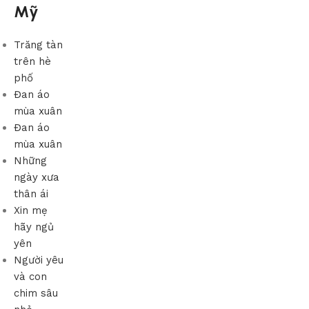
Mỹ
Trăng tàn
trên hè
phố
Đan áo
mùa xuân
Đan áo
mùa xuân
Những
ngày xưa
thân ái
Xin mẹ
hãy ngủ
yên
Người yêu
và con
chim sâu