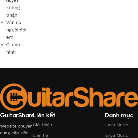
duyên
không
phận
Vẫn có
người đợi
em
Gió vô
hình
GuitarShare
Liên kết
Danh mục
Giới thiệu
Lava Music
Website chuyên
cung cấp kiến
Liên hệ
Enya Music