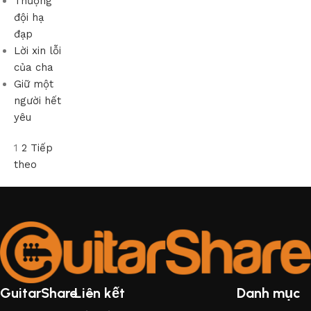
Thượng
đội hạ
đạp
Lời xin lỗi
của cha
Giữ một
người hết
yêu
1
2
Tiếp
theo
GuitarShare
Liên kết
Danh mục