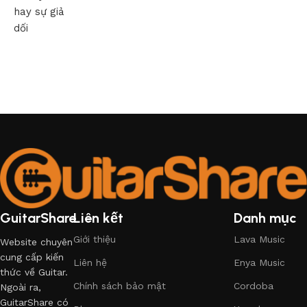
hay sự giả
dối
GuitarShare
Liên kết
Danh mục
Giới thiệu
Lava Music
Website chuyên
cung cấp kiến
Liên hệ
Enya Music
thức về Guitar.
Chính sách bảo mật
Cordoba
Ngoài ra,
GuitarShare có