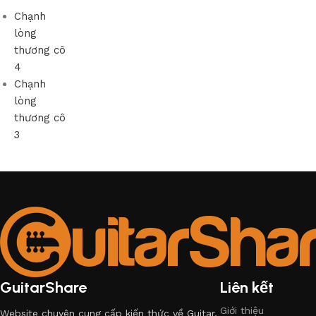
Chạnh
lòng
thương cô
4
Chạnh
lòng
thương cô
3
GuitarShare
Liên kết
Giới thiệu
Website chuyên cung cấp kiến thức về Guitar.