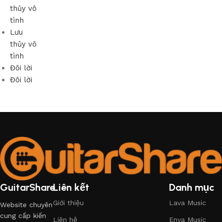
thủy vô
tình
Lưu
thủy vô
tình
Đôi lời
Đôi lời
GuitarShare
Liên kết
Danh mục
Giới thiệu
Lava Music
Website chuyên
cung cấp kiến
Liên hệ
Enya Music