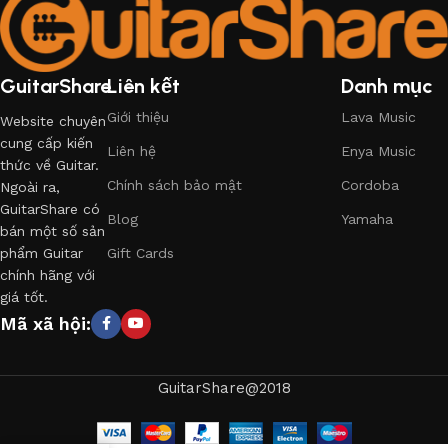
GuitarShare
Liên kết
Danh mục
Giới thiệu
Lava Music
Website chuyên
cung cấp kiến
Liên hệ
Enya Music
thức về Guitar.
Chính sách bảo mật
Cordoba
Ngoài ra,
GuitarShare có
Blog
Yamaha
bán một số sản
phẩm Guitar
Gift Cards
chính hãng với
giá tốt.
Mã xã hội:
GuitarShare@2018