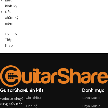
Biệt
kinh kỳ
Dấu
chân kỷ
niệm
1
2
…
5
Tiếp
theo
GuitarShare
Liên kết
Danh mục
Giới thiệu
Lava Music
Website chuyên
cung cấp kiến
Liên hệ
Enya Music