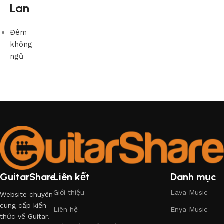
Lan
Đêm
không
ngủ
GuitarShare
Liên kết
Danh mục
Giới thiệu
Lava Music
Website chuyên
cung cấp kiến
Liên hệ
Enya Music
thức về Guitar.