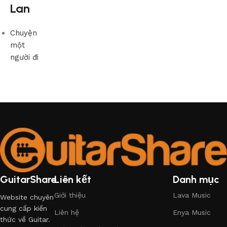
Lan
Chuyện
một
người đi
GuitarShare
Liên kết
Danh mục
Giới thiệu
Lava Music
Website chuyên
cung cấp kiến
Liên hệ
Enya Music
thức về Guitar.