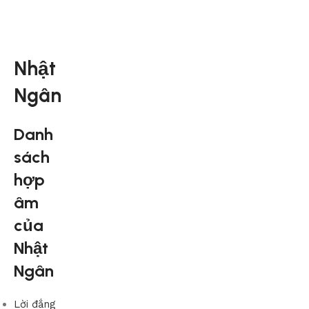
Nhật
Ngân
Danh
sách
hợp
âm
của
Nhật
Ngân
Lời đắng