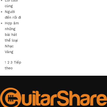
Lời cuối
cùng
Người
đến rồi đi
Hợp âm
những
bài hát
thể loại
Nhạc
Vàng
1
2
3
Tiếp
theo