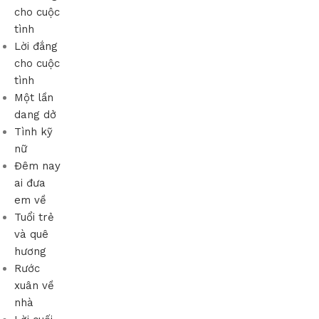
cho cuộc
tình
Lời đắng
cho cuộc
tình
Một lần
dang dở
Tình kỹ
nữ
Đêm nay
ai đưa
em về
Tuổi trẻ
và quê
hương
Rước
xuân về
nhà