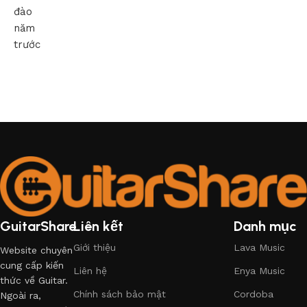
đào
năm
trước
GuitarShare
Liên kết
Danh mục
Giới thiệu
Lava Music
Website chuyên
cung cấp kiến
Liên hệ
Enya Music
thức về Guitar.
Chính sách bảo mật
Cordoba
Ngoài ra,