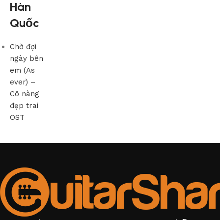
Hàn
Quốc
Chờ đợi
ngày bên
em (As
ever) –
Cô nàng
đẹp trai
OST