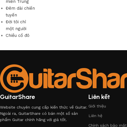
miền Trung
Đêm dài chiến
tuyến
Đời tôi chỉ
một người
Chiều cố đô
GuitarShare
Liên kết
Giới thiệu
Website chuyên cung cấp kiến thức về Guitar.
Ngoài ra, GuitarShare có bán một số sản
Liên hệ
phẩm Guitar chính hãng với giá tốt.
Chính sách bảo mật