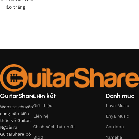
áo trắng
GuitarShare
Liên kết
Danh mục
Giới thiệu
Lava Music
Website chuyên
cung cấp kiến
Liên hệ
Enya Music
thức về Guitar.
Chính sách bảo mật
Cordoba
Ngoài ra,
GuitarShare có
Blog
Yamaha