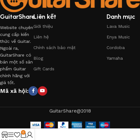
GuitarShare
Liên kết
Danh mục
Giới thiệu
Lava Music
Website chuyên
cung cấp kiến
Liên hệ
Enya Music
thức về Guitar.
Chính sách bảo mật
Cordoba
Ngoài ra,
GuitarShare có
Blog
Yamaha
bán một số sản
phẩm Guitar
Gift Cards
chính hãng với
giá tốt.
Mã xã hội:
GuitarShare@2018
0