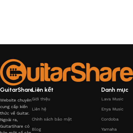
GuitarShare
Liên kết
Danh mục
Giới thiệu
Lava Music
Website chuyên
cung cấp kiến
Liên hệ
Enya Music
thức về Guitar.
Chính sách bảo mật
Cordoba
Ngoài ra,
GuitarShare có
Blog
Yamaha
bán một số sản