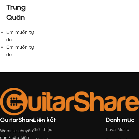
Trung
Quân
Em muốn tự
do
Em muốn tự
do
GuitarShare
Liên kết
Danh mục
Giới thiệu
Lava Music
Website chuyên
cung cấp kiến