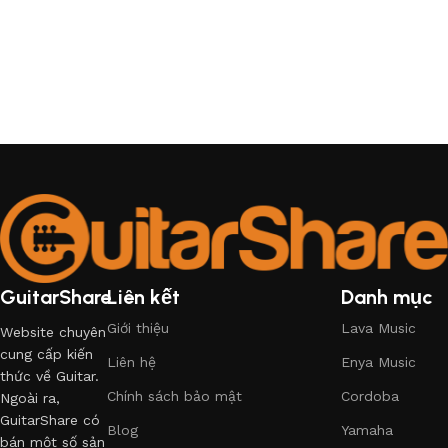
GuitarShare
Liên kết
Danh mục
Giới thiệu
Lava Music
Website chuyên
cung cấp kiến
Liên hệ
Enya Music
thức về Guitar.
Chính sách bảo mật
Cordoba
Ngoài ra,
GuitarShare có
Blog
Yamaha
bán một số sản