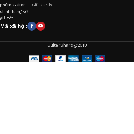
phẩm Guitar
Gift Cards
chính hãng với
giá tốt.
Mã xã hội:
GuitarShare@2018