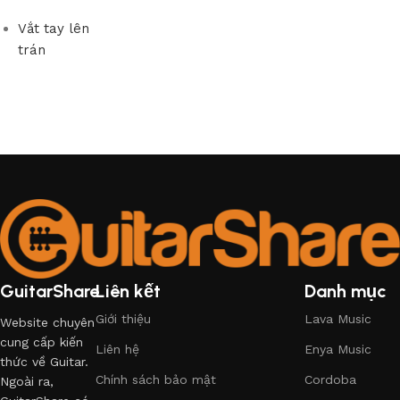
Vắt tay lên
trán
GuitarShare
Liên kết
Danh mục
Giới thiệu
Lava Music
Website chuyên
cung cấp kiến
Liên hệ
Enya Music
thức về Guitar.
Chính sách bảo mật
Cordoba
Ngoài ra,