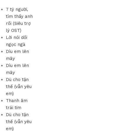
7 tỷ người,
tìm thấy anh
rồi (Siêu trợ
lý OST)
Lời nói dối
ngọc ngà
Dìu em lên
mây
Dìu em lên
mây
Dù cho tận
thế (vẫn yêu
em)
Thanh âm
trái tim
Dù cho tận
thế (vẫn yêu
em)