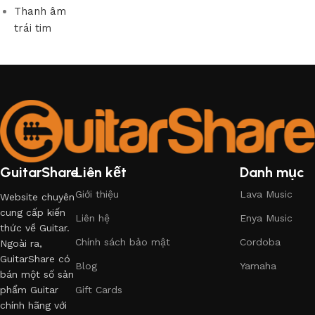
Thanh âm
trái tim
GuitarShare
Liên kết
Danh mục
Giới thiệu
Lava Music
Website chuyên
cung cấp kiến
Liên hệ
Enya Music
thức về Guitar.
Chính sách bảo mật
Cordoba
Ngoài ra,
GuitarShare có
Blog
Yamaha
bán một số sản
phẩm Guitar
Gift Cards
chính hãng với