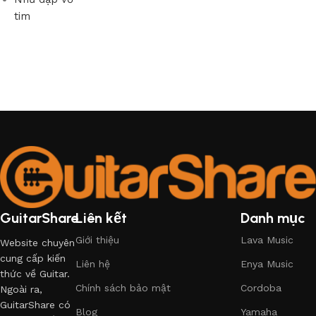
tim
GuitarShare
Liên kết
Danh mục
Giới thiệu
Lava Music
Website chuyên
cung cấp kiến
Liên hệ
Enya Music
thức về Guitar.
Chính sách bảo mật
Cordoba
Ngoài ra,
GuitarShare có
Blog
Yamaha