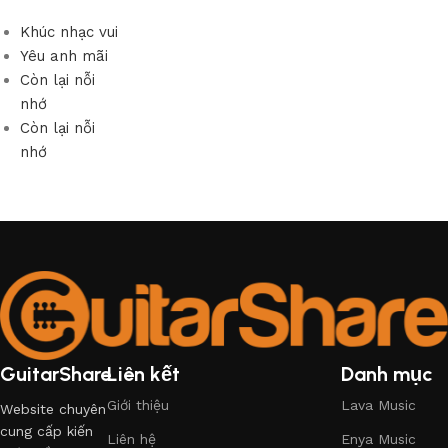
Khúc nhạc vui
Yêu anh mãi
Còn lại nỗi
nhớ
Còn lại nỗi
nhớ
GuitarShare
Liên kết
Danh mục
Giới thiệu
Lava Music
Website chuyên
cung cấp kiến
Liên hệ
Enya Music