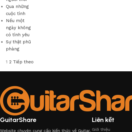
Qua những
cuộc tình
Nếu một
ngày không
có tình yêu
Sự thật phũ
phàng
1
2
Tiếp theo
GuitarShare
Liên kết
Giới thiệu
Website chuyên cung cấp kiến thức về Guitar.