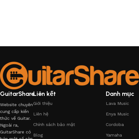
GuitarShare
Liên kết
Danh mục
Giới thiệu
Lava Music
Website chuyên
cung cấp kiến
Liên hệ
Enya Music
thức về Guitar.
Chính sách bảo mật
Cordoba
Ngoài ra,
GuitarShare có
Blog
Yamaha
bán một số sản