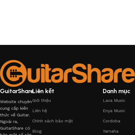
GuitarShare
Liên kết
Danh mục
Giới thiệu
Lava Music
Website chuyên
cung cấp kiến
Liên hệ
Enya Music
thức về Guitar.
Chính sách bảo mật
Cordoba
Ngoài ra,
GuitarShare có
Blog
Yamaha
bán một số sản