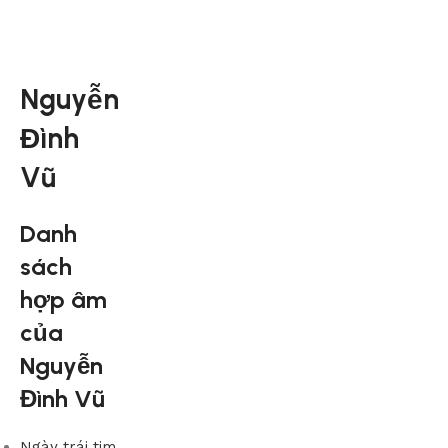
Nguyễn
Đình
Vũ
Danh
sách
hợp âm
của
Nguyễn
Đình Vũ
Ngày trái tim