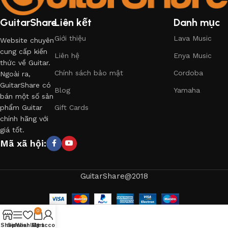
GuitarShare
Liên kết
Danh mục
Giới thiệu
Lava Music
Website chuyên
cung cấp kiến
Liên hệ
Enya Music
thức về Guitar.
Chính sách bảo mật
Cordoba
Ngoài ra,
GuitarShare có
Blog
Yamaha
bán một số sản
phẩm Guitar
Gift Cards
chính hãng với
giá tốt.
Mã xã hội:
GuitarShare@2018
0
Shop
Sidebar
Wishlist
My account
Cart