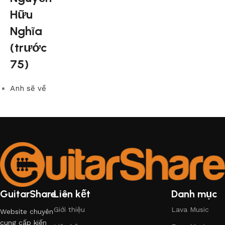
Hữu
Nghĩa
(trước
75)
Anh sẽ về
GuitarShare
Liên kết
Danh mục
Giới thiệu
Lava Music
Website chuyên
cung cấp kiến