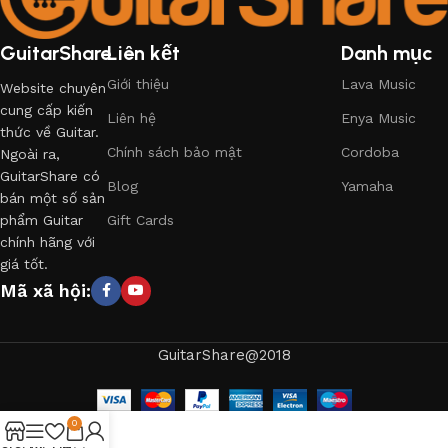
GuitarShare
Liên kết
Danh mục
Giới thiệu
Lava Music
Website chuyên
cung cấp kiến
Liên hệ
Enya Music
thức về Guitar.
Chính sách bảo mật
Cordoba
Ngoài ra,
GuitarShare có
Blog
Yamaha
bán một số sản
phẩm Guitar
Gift Cards
chính hãng với
giá tốt.
Mã xã hội:
GuitarShare@2018
0