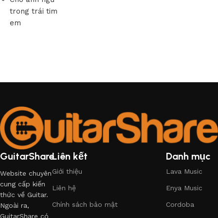
trong trái tim
em
GuitarShare
Liên kết
Danh mục
Giới thiệu
Lava Music
Website chuyên
cung cấp kiến
Liên hệ
Enya Music
thức về Guitar.
Chính sách bảo mật
Cordoba
Ngoài ra,
GuitarShare có