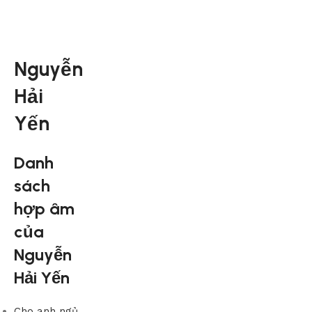
Nguyễn
Hải
Yến
Danh
sách
hợp âm
của
Nguyễn
Hải Yến
Cho anh ngủ