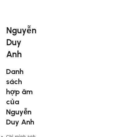
Nguyễn
Duy
Anh
Danh
sách
hợp âm
của
Nguyễn
Duy Anh
Chỉ mình anh