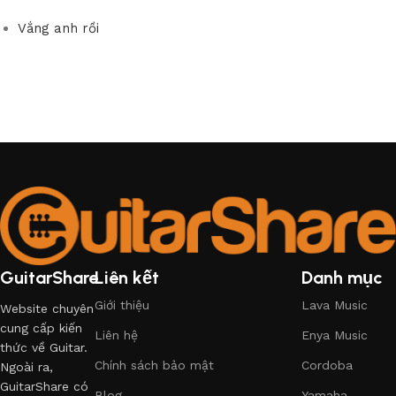
Vắng anh rồi
GuitarShare
Liên kết
Danh mục
Giới thiệu
Lava Music
Website chuyên
cung cấp kiến
Liên hệ
Enya Music
thức về Guitar.
Chính sách bảo mật
Cordoba
Ngoài ra,
GuitarShare có
Blog
Yamaha