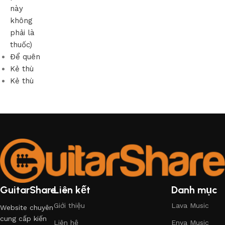
này
không
phải là
thuốc)
Để quên
Kẻ thù
Kẻ thù
GuitarShare
Liên kết
Danh mục
Giới thiệu
Lava Music
Website chuyên
cung cấp kiến
Liên hệ
Enya Music