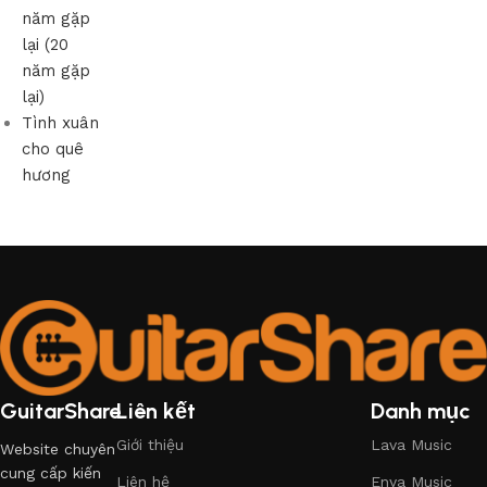
năm gặp
lại (20
năm gặp
lại)
Tình xuân
cho quê
hương
GuitarShare
Liên kết
Danh mục
Giới thiệu
Lava Music
Website chuyên
cung cấp kiến
Liên hệ
Enya Music