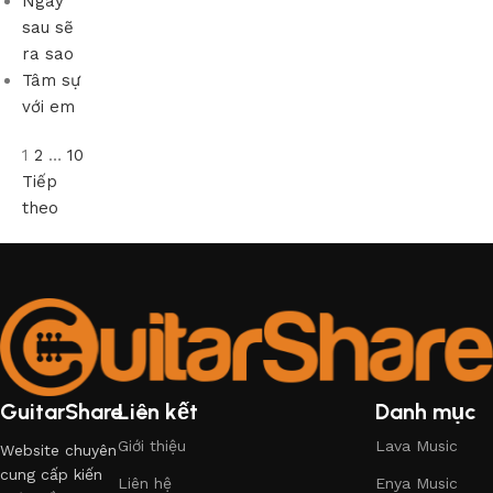
Ngày
sau sẽ
ra sao
Tâm sự
với em
1
2
…
10
Tiếp
theo
GuitarShare
Liên kết
Danh mục
Giới thiệu
Lava Music
Website chuyên
cung cấp kiến
Liên hệ
Enya Music