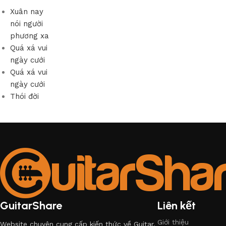
Xuân nay
nói người
phương xa
Quá xá vui
ngày cưới
Quá xá vui
ngày cưới
Thói đời
GuitarShare
Liên kết
Giới thiệu
Website chuyên cung cấp kiến thức về Guitar.