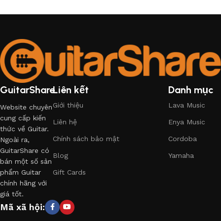
GuitarShare
Liên kết
Danh mục
Giới thiệu
Lava Music
Website chuyên
cung cấp kiến
Liên hệ
Enya Music
thức về Guitar.
Chính sách bảo mật
Cordoba
Ngoài ra,
GuitarShare có
Blog
Yamaha
bán một số sản
phẩm Guitar
Gift Cards
chính hãng với
giá tốt.
Mã xã hội: