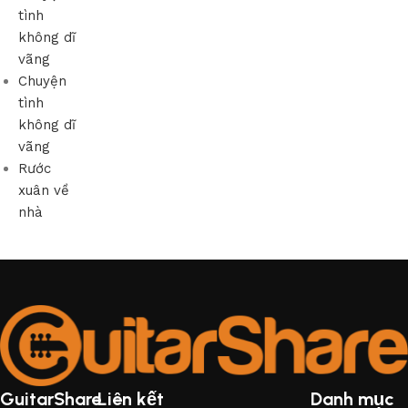
tình
không dĩ
vãng
Chuyện
tình
không dĩ
vãng
Rước
xuân về
nhà
GuitarShare
Liên kết
Danh mục