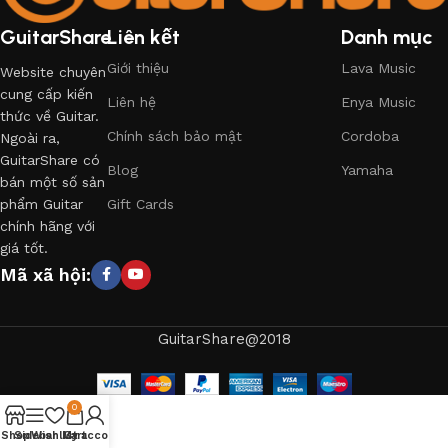
GuitarShare
Liên kết
Danh mục
Giới thiệu
Lava Music
Website chuyên
cung cấp kiến
Liên hệ
Enya Music
thức về Guitar.
Chính sách bảo mật
Cordoba
Ngoài ra,
GuitarShare có
Blog
Yamaha
bán một số sản
phẩm Guitar
Gift Cards
chính hãng với
giá tốt.
Mã xã hội:
GuitarShare@2018
0
Shop
Sidebar
Wishlist
My account
Cart