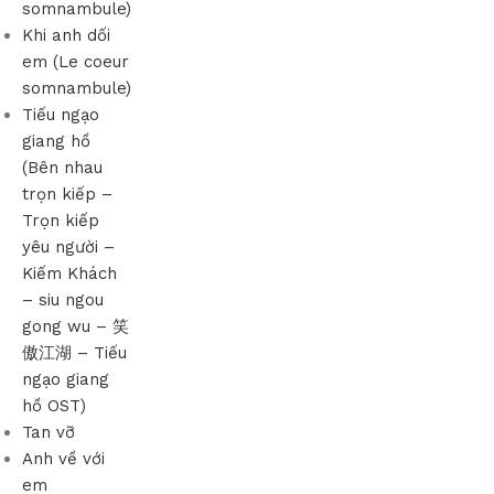
somnambule)
Khi anh dối
em (Le coeur
somnambule)
Tiếu ngạo
giang hồ
(Bên nhau
trọn kiếp –
Trọn kiếp
yêu người –
Kiếm Khách
– siu ngou
gong wu – 笑
傲江湖 – Tiếu
ngạo giang
hồ OST)
Tan vỡ
Anh về với
em