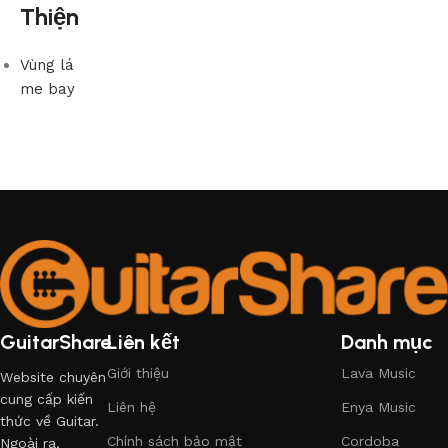
Thiện
Vùng lá
me bay
GuitarShare
Liên kết
Danh mục
Giới thiệu
Lava Music
Website chuyên
cung cấp kiến
Liên hệ
Enya Music
thức về Guitar.
Chính sách bảo mật
Cordoba
Ngoài ra,