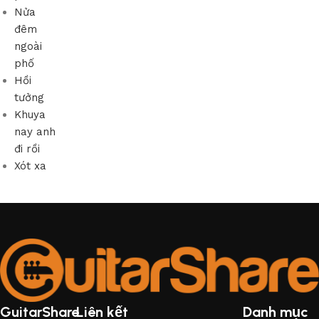
Nửa
đêm
ngoài
phố
Hồi
tưởng
Khuya
nay anh
đi rồi
Xót xa
GuitarShare
Liên kết
Danh mục