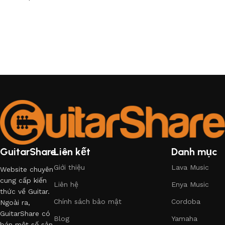
GuitarShare
Liên kết
Danh mục
Giới thiệu
Lava Music
Website chuyên
cung cấp kiến
Liên hệ
Enya Music
thức về Guitar.
Chính sách bảo mật
Cordoba
Ngoài ra,
GuitarShare có
Blog
Yamaha
bán một số sản