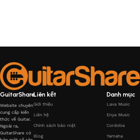
GuitarShare
Liên kết
Danh mục
Giới thiệu
Lava Music
Website chuyên
cung cấp kiến
Liên hệ
Enya Music
thức về Guitar.
Chính sách bảo mật
Cordoba
Ngoài ra,
GuitarShare có
Blog
Yamaha
bán một số sản