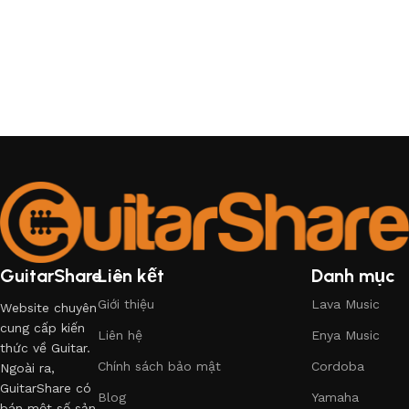
GuitarShare
Liên kết
Danh mục
Giới thiệu
Lava Music
Website chuyên
cung cấp kiến
Liên hệ
Enya Music
thức về Guitar.
Chính sách bảo mật
Cordoba
Ngoài ra,
GuitarShare có
Blog
Yamaha
bán một số sản