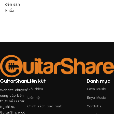
đèn sân
khấu
GuitarShare
Liên kết
Danh mục
Giới thiệu
Lava Music
Website chuyên
cung cấp kiến
Liên hệ
Enya Music
thức về Guitar.
Chính sách bảo mật
Cordoba
Ngoài ra,
GuitarShare có