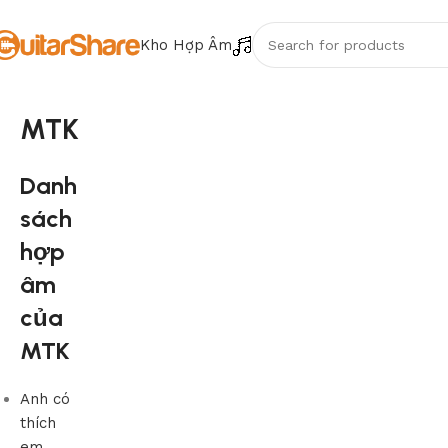
Kho Hợp Âm
MTK
Danh
sách
hợp
âm
của
MTK
Anh có
thích
em