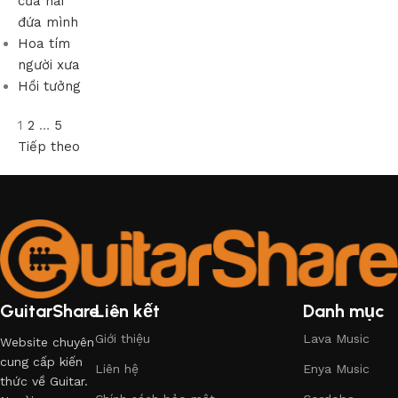
của hai
đứa mình
Hoa tím
người xưa
Hồi tưởng
1
2
…
5
Tiếp theo
GuitarShare
Liên kết
Danh mục
Giới thiệu
Lava Music
Website chuyên
cung cấp kiến
Liên hệ
Enya Music
thức về Guitar.